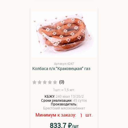
Артикул:4247
Колбаса п/к "Краковецкая" газ
(0)
1шт: ≈ 1,5 кгг.
КБЖУ:
240 ккал 13/20/2
Сроки реализации:
45 суток
Производитель:
Брестский мясокомбинат
Минимум к заказу:
шт.
1
₽
833.7
/шт