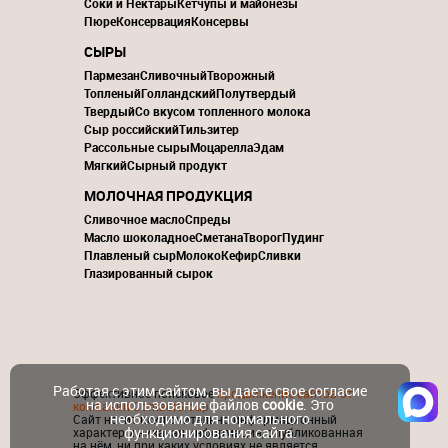
Соки и Нектары
Кетчупы и майонезы
Пюре
Консервация
Консервы
СЫРЫ
Пармезан
Сливочный
Творожный
Топленый
Голландский
Полутвердый
Твердый
Со вкусом топленного молока
Сыр российский
Тильзитер
Рассольные сыры
Моцарелла
Эдам
Мягкий
Сырный продукт
МОЛОЧНАЯ ПРОДУКЦИЯ
Сливочное масло
Спреды
Масло шоколадное
Сметана
Творог
Пудинг
Плавленый сыр
Молоко
Кефир
Сливки
Глазированный сырок
Работая с этим сайтом, вы даете свое согласие
Эффективное поисковое
продвижение сайтов от
на использование файлов
cookie
. Это
компании ContactGroup
необходимо для нормального
Сайт носит исключительно информационный
функционирования сайта.
характер и никакая информация, опубликованная
на нём, ни при каких условиях не является