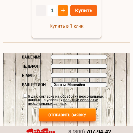
–
+
Купить
Купить в 1 клик
ВАШЕ ИМЯ
ТЕЛЕФОН
E-MAIL
ВАШ РЕГИОН
Я даю
согласие
на обработку персональных
данных на условиях
политики обработки
персональных данных
.
8 (800)
707-94-42