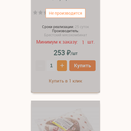
(0)
Не производится
Сроки реализации:
25 суток
Производитель:
Брестский мясокомбинат
Минимум к заказу:
шт.
1
₽
253
/шт
–
+
Купить
Купить в 1 клик