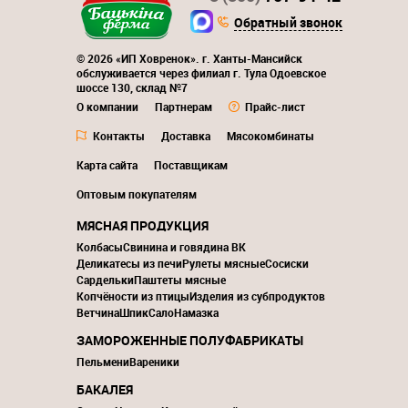
Обратный звонок
© 2026 «ИП Ховренок». г. Ханты-Мансийск
обслуживается через филиал г. Тула Одоевское
шоссе 130, склад №7
О компании
Партнерам
Прайс-лист
Контакты
Доставка
Мясокомбинаты
Карта сайта
Поставщикам
Оптовым покупателям
МЯСНАЯ ПРОДУКЦИЯ
Колбасы
Свинина и говядина ВК
Деликатесы из печи
Рулеты мясные
Сосиски
Сардельки
Паштеты мясные
Копчёности из птицы
Изделия из субпродуктов
Ветчина
Шпик
Сало
Намазка
ЗАМОРОЖЕННЫЕ ПОЛУФАБРИКАТЫ
Пельмени
Вареники
БАКАЛЕЯ