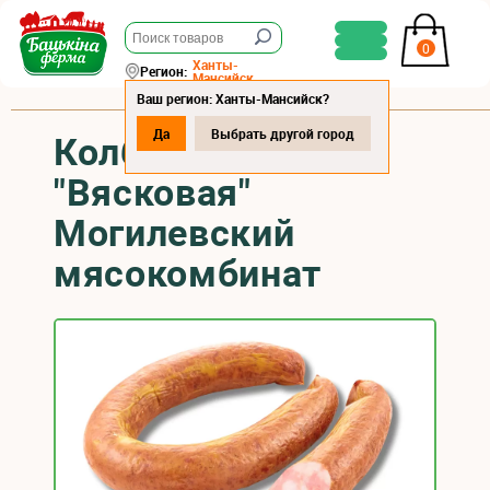
0
Ханты-
Регион:
Мансийск
Ваш регион: Ханты-Мансийск?
Да
Выбрать другой город
Колбаса п/к
"Вясковая"
Могилевский
мясокомбинат