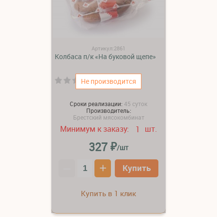
Артикул:2861
Колбаса п/к «На буковой щепе»
(0)
Не производится
Сроки реализации:
45 суток
Производитель:
Брестский мясокомбинат
Минимум к заказу:
шт.
1
₽
327
/шт
–
+
Купить
Купить в 1 клик