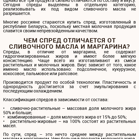
однако все три продукта сильно отличаются по составу и вкусу.
Сегодня спреды выделены в отдельную категорию,
реализовывать их под видом сливочного масла не
разрешается.
Многие россияне стараются купить спред, изготовленный в
республике Беларусь, поскольку местная молочная продукция
славится своим непревзойденным качеством.
ЧЕМ СПРЕД ОТЛИЧАЕТСЯ ОТ
СЛИВОЧНОГО МАСЛА И МАРГАРИНА?
Спреды, в отличие от маргарина, не содержат
гидрогенизированных жиров и имеют более мягкую
консистенцию. Чаще всего их изготавливают из смеси
растительных и молочных жиров. Вкус зависит от того, какое
именно масло использовано: подсолнечное, кукурузное,
кокосовое, пальмовое или рапсовое.
Производится продукт по особой технологии. Пластичность и
однородность достигается за счет эмульгирования с
последующим охлаждением.
Классификация спредов в зависимости от состава:
• сливочно-растительные – массовая доля молочного жира
50% и больше;
• комбинированные – доля молочного жира от 15% до 50%;
• растительно-жировые – на 100% состоят из растительных
масел.
По сути, спред – это нечто среднее между растительным
маслом и маргарином. Чем больше в продукте молочного жира,