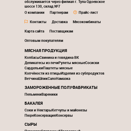
обслуживается через филиал г. Тула Одоевское
шоссе 130, склад №7
О компании
Партнерам
Прайс-лист
Контакты
Доставка
Мясокомбинаты
Карта сайта
Поставщикам
Оптовым покупателям
МЯСНАЯ ПРОДУКЦИЯ
Колбасы
Свинина и говядина ВК
Деликатесы из печи
Рулеты мясные
Сосиски
Сардельки
Паштеты мясные
Копчёности из птицы
Изделия из субпродуктов
Ветчина
Шпик
Сало
Намазка
ЗАМОРОЖЕННЫЕ ПОЛУФАБРИКАТЫ
Пельмени
Вареники
БАКАЛЕЯ
Соки и Нектары
Кетчупы и майонезы
Пюре
Консервация
Консервы
СЫРЫ