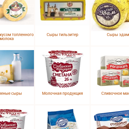
кусом топленного
Сыры тильзитер
Сыры эдам
молока
леные сыры
Молочная продукция
Сливочное ма