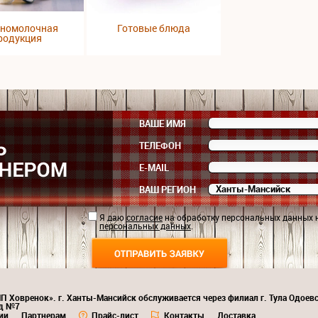
номолочная
Готовые блюда
родукция
ВАШЕ ИМЯ
ТЕЛЕФОН
E-MAIL
ВАШ РЕГИОН
Я даю
согласие
на обработку персональных данных 
персональных данных
.
ИП Ховренок». г. Ханты-Мансийск обслуживается через филиал г. Тула Одоев
ад №7
ии
Партнерам
Прайс-лист
Контакты
Доставка