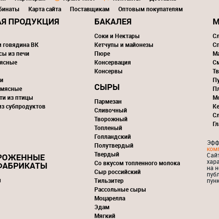
бинаты
Карта сайта
Поставщикам
Оптовым покупателям
Я ПРОДУКЦИЯ
БАКАЛЕЯ
М
Соки и Нектары
С
и говядина ВК
Кетчупы и майонезы
С
сы из печи
Пюре
М
ясные
Консервация
С
Консервы
Тв
и
П
СЫРЫ
 мясные
П
ти из птицы
М
Пармезан
из субпродуктов
К
Сливочный
С
Творожный
Г
Топленый
Голландский
Эфф
Полутвердый
ком
Твердый
Сай
РОЖЕННЫЕ
хар
Со вкусом топленного молока
ФАБРИКАТЫ
на н
Сыр российский
пуб
и
Тильзитер
пунк
Рассольные сыры
Моцарелла
Эдам
Мягкий