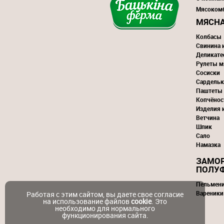
Мясоком
МЯСНА
Колбасы
Свинина 
Деликате
Рулеты м
Сосиски
Сардельк
Паштеты
Копчёнос
Изделия 
Ветчина
Шпик
Сало
Намазка
ЗАМО
ПОЛУ
Пельмен
Вареники
Работая с этим сайтом, вы даете свое согласие
на использование файлов
cookie
. Это
необходимо для нормального
функционирования сайта.