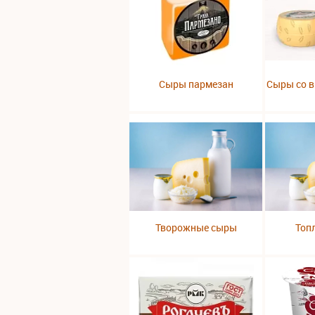
Сыры пармезан
Сыры со в
Творожные сыры
Топ