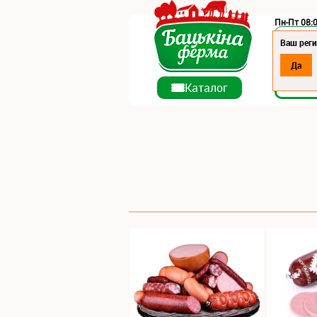
Пн-Пт 08:0
Регион:
Ваш рег
Да
О ко
Каталог