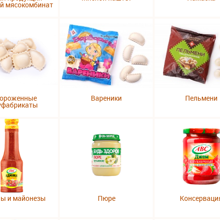
ий мясокомбинат
ороженные
Вареники
Пельмени
уфабрикаты
пы и майонезы
Пюре
Консерваци