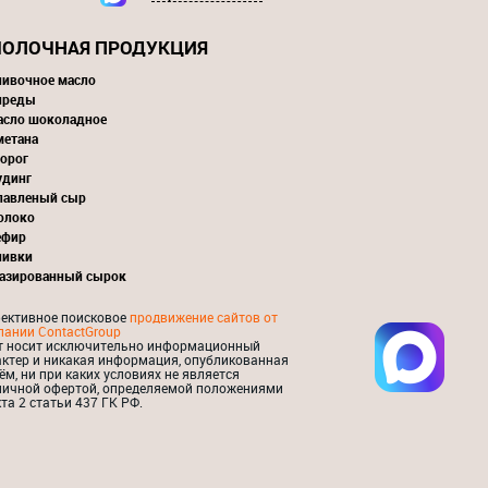
ОЛОЧНАЯ ПРОДУКЦИЯ
ливочное масло
преды
асло шоколадное
метана
орог
удинг
лавленый сыр
олоко
ефир
ливки
лазированный сырок
ективное поисковое
продвижение сайтов от
пании ContactGroup
т носит исключительно информационный
актер и никакая информация, опубликованная
ём, ни при каких условиях не является
личной офертой, определяемой положениями
та 2 статьи 437 ГК РФ.