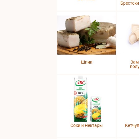
Брестск
Шпик
Зам
пол
Соки и Нектары
Кетчу