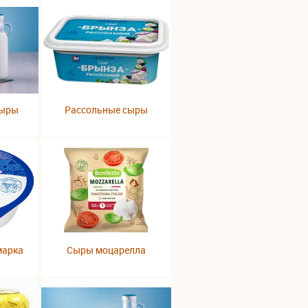
сыры
Рассольные сыры
марка
Сыры моцарелла