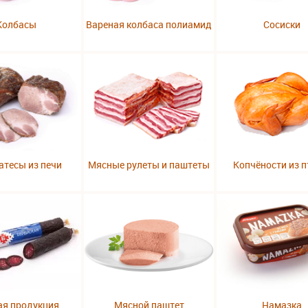
Колбасы
Вареная колбаса полиамид
Сосиски
атесы из печи
Мясные рулеты и паштеты
Копчёности из 
ая продукция
Мясной паштет
Намазка