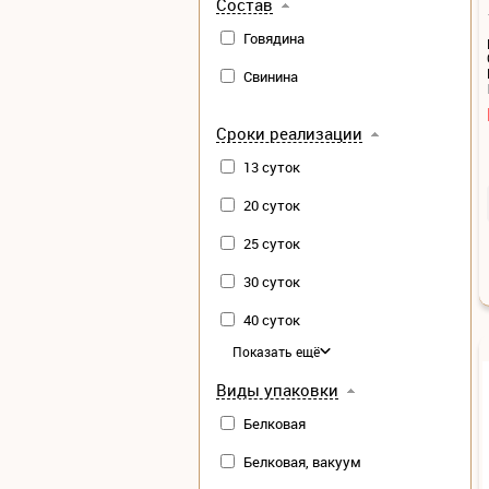
Состав
Говядина
Свинина
Сроки реализации
13 суток
20 суток
25 суток
30 суток
40 суток
Показать ещё
Виды упаковки
Белковая
Белковая, вакуум