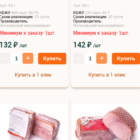
1шт: 60 г.
1шт: 60 г.
КБЖУ:
860 ккал 36/79
КБЖУ:
250 ккал 45/7
Сроки реализации:
25 суток
Сроки реализации:
30 суток
Производитель:
Производитель:
Могилевский мясокомбинат
Могилевский мясокомбинат
Минимум к заказу:
шт.
Минимум к заказу:
шт.
1
1
₽
₽
132
142
/шт
/шт
–
+
–
+
Купить
Купить
Купить в 1 клик
Купить в 1 клик