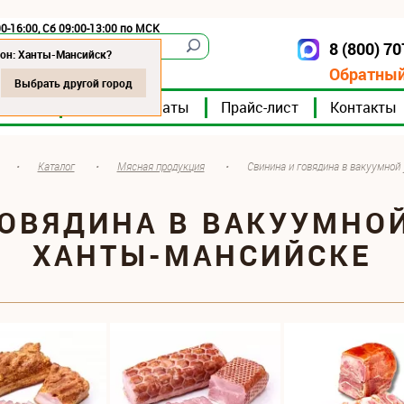
0-16:00, Сб 09:00-13:00 по МСК
8 (800) 7
Ханты-Мансийск
ион: Ханты-Мансийск?
Обратный
Выбрать другой город
мпании
Мясокомбинаты
Прайс-лист
Контакты
•
Каталог
•
Мясная продукция
•
Свинина и говядина в вакуумной
ГОВЯДИНА В ВАКУУМНОЙ
ХАНТЫ-МАНСИЙСКЕ