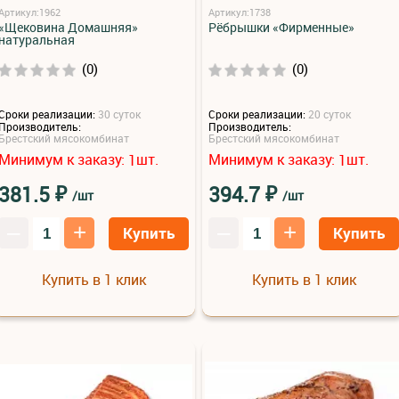
Артикул:1962
Артикул:1738
«Щековина Домашняя»
Рёбрышки «Фирменные»
натуральная
(0)
(0)
Сроки реализации:
30 суток
Сроки реализации:
20 суток
Производитель:
Производитель:
Брестский мясокомбинат
Брестский мясокомбинат
Минимум к заказу:
шт.
Минимум к заказу:
шт.
1
1
₽
₽
381.5
394.7
/шт
/шт
–
+
–
+
Купить
Купить
Купить в 1 клик
Купить в 1 клик