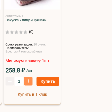
Артикул:2674
Закуска к пиву «Пряная»
(0)
Сроки реализации:
20 суток
Производитель:
Брестский мясокомбинат
Минимум к заказу:
шт.
1
₽
258.8
/шт
–
+
Купить
Купить в 1 клик