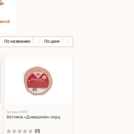
умной
По названию
По цене
Артикул:3959
Ветчина «Домашняя» порц
(0)