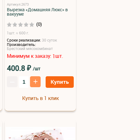
Артикул:2673
Вырезка «Домашняя Люкс» в
вакууме
(0)
1шт: ≈ 600 г.
Сроки реализации:
30 суток
Производитель:
Брестский мясокомбинат
Минимум к заказу:
шт.
1
₽
400.8
/шт
–
+
Купить
Купить в 1 клик