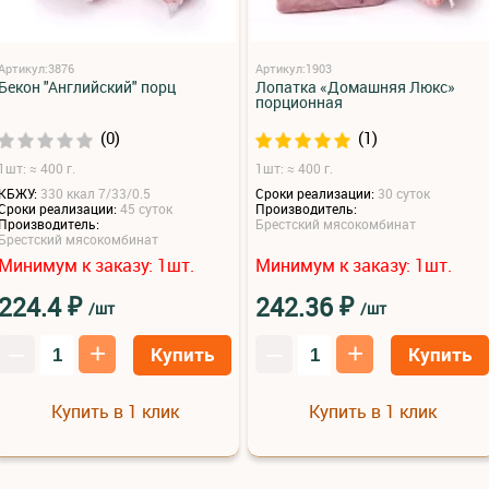
Артикул:3876
Артикул:1903
Бекон "Английский" порц
Лопатка «Домашняя Люкс»
порционная
(0)
(1)
1шт: ≈ 400 г.
1шт: ≈ 400 г.
КБЖУ:
330 ккал 7/33/0.5
Сроки реализации:
30 суток
Сроки реализации:
45 суток
Производитель:
Производитель:
Брестский мясокомбинат
Брестский мясокомбинат
Минимум к заказу:
шт.
Минимум к заказу:
шт.
1
1
₽
₽
224.4
242.36
/шт
/шт
–
+
–
+
Купить
Купить
Купить в 1 клик
Купить в 1 клик