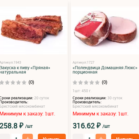
Артикул:1943
Артикул:1727
Закуска к пиву «Пряная»
«Полендвица Домашняя Люкс»
натуральная
порционная
(0)
(0)
1шт: 450 г.
Сроки реализации:
20 суток
Сроки реализации:
30 суток
Производитель:
Производитель:
Брестский мясокомбинат
Брестский мясокомбинат
Минимум к заказу:
шт.
Минимум к заказу:
шт.
1
1
₽
₽
258.8
316.62
/шт
/шт
–
+
–
+