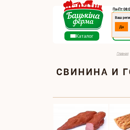
Пн-Пт 08:0
Регион:
Ваш рег
Да
О ко
Каталог
Главная
СВИНИНА И 