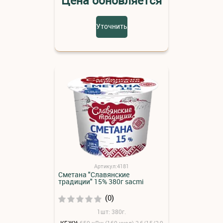
Цена обновляется
Уточнить
Артикул:4181
Сметана "Славянские
традиции" 15% 380г sacmi
(0)
1шт: 380г.
КБЖУ:
650 кДж (160 ккал) 2,6/15/2,9