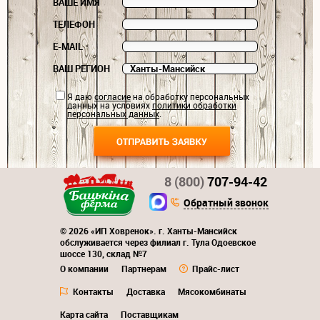
ВАШЕ ИМЯ
ТЕЛЕФОН
E-MAIL
ВАШ РЕГИОН
Я даю
согласие
на обработку персональных
данных на условиях
политики обработки
персональных данных
.
8 (800)
707-94-42
Обратный звонок
© 2026 «ИП Ховренок». г. Ханты-Мансийск
обслуживается через филиал г. Тула Одоевское
шоссе 130, склад №7
О компании
Партнерам
Прайс-лист
Контакты
Доставка
Мясокомбинаты
Карта сайта
Поставщикам