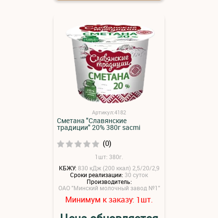
Артикул:4182
Сметана "Славянские
традиции" 20% 380г sacmi
(0)
1шт: 380г.
КБЖУ:
830 кДж (200 ккал) 2,5/20/2,9
Сроки реализации:
30 суток
Производитель:
ОАО "Минский молочный завод №1"
Минимум к заказу:
шт.
1