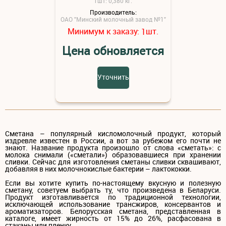
1шт: 0,380 кг.
Производитель:
ОАО "Минский молочный завод №1"
Минимум к заказу:
шт.
1
Цена обновляется
Уточнить
Сметана – популярный кисломолочный продукт, который
издревле известен в России, а вот за рубежом его почти не
знают. Название продукта произошло от слова «сметать»: с
молока снимали («сметали») образовавшиеся при хранении
сливки. Сейчас для изготовления сметаны сливки сквашивают,
добавляя в них молочнокислые бактерии – лактококки.
Если вы хотите купить по-настоящему вкусную и полезную
сметану, советуем выбрать ту, что произведена в Беларуси.
Продукт изготавливается по традиционной технологии,
исключающей использование трансжиров, консервантов и
ароматизаторов. Белорусская сметана, представленная в
каталоге, имеет жирность от 15% до 26%, расфасована в
стаканы или пленку.