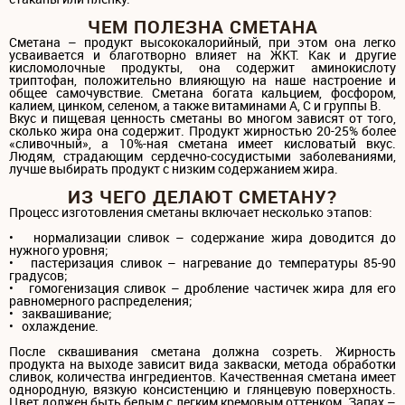
ЧЕМ ПОЛЕЗНА СМЕТАНА
Сметана – продукт высококалорийный, при этом она легко
усваивается и благотворно влияет на ЖКТ. Как и другие
кисломолочные продукты, она содержит аминокислоту
триптофан, положительно влияющую на наше настроение и
общее самочувствие. Сметана богата кальцием, фосфором,
калием, цинком, селеном, а также витаминами A, С и группы В.
Вкус и пищевая ценность сметаны во многом зависят от того,
сколько жира она содержит. Продукт жирностью 20-25% более
«сливочный», а 10%-ная сметана имеет кисловатый вкус.
Людям, страдающим сердечно-сосудистыми заболеваниями,
лучше выбирать продукт с низким содержанием жира.
ИЗ ЧЕГО ДЕЛАЮТ СМЕТАНУ?
Процесс изготовления сметаны включает несколько этапов:
• нормализации сливок – содержание жира доводится до
нужного уровня;
• пастеризация сливок – нагревание до температуры 85-90
градусов;
• гомогенизация сливок – дробление частичек жира для его
равномерного распределения;
• заквашивание;
• охлаждение.
После сквашивания сметана должна созреть. Жирность
продукта на выходе зависит вида закваски, метода обработки
сливок, количества ингредиентов. Качественная сметана имеет
однородную, вязкую консистенцию и глянцевую поверхность.
Цвет должен быть белым с легким кремовым оттенком. Запах –