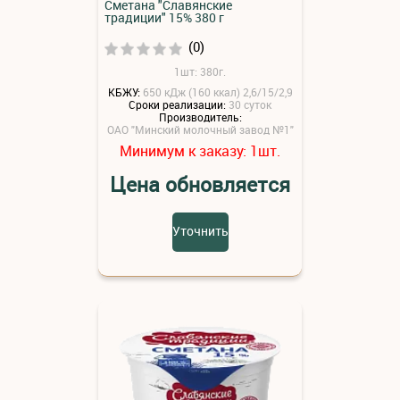
Сметана "Славянские
традиции" 15% 380 г
(0)
1шт: 380г.
КБЖУ:
650 кДж (160 ккал) 2,6/15/2,9
Сроки реализации:
30 суток
Производитель:
ОАО "Минский молочный завод №1"
Минимум к заказу:
шт.
1
Цена обновляется
Уточнить