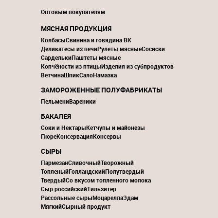
Оптовым покупателям
МЯСНАЯ ПРОДУКЦИЯ
Колбасы
Свинина и говядина ВК
Деликатесы из печи
Рулеты мясные
Сосиски
Сардельки
Паштеты мясные
Копчёности из птицы
Изделия из субпродуктов
Ветчина
Шпик
Сало
Намазка
ЗАМОРОЖЕННЫЕ ПОЛУФАБРИКАТЫ
Пельмени
Вареники
БАКАЛЕЯ
Соки и Нектары
Кетчупы и майонезы
Пюре
Консервация
Консервы
СЫРЫ
Пармезан
Сливочный
Творожный
Топленый
Голландский
Полутвердый
Твердый
Со вкусом топленного молока
Сыр российский
Тильзитер
Рассольные сыры
Моцарелла
Эдам
Мягкий
Сырный продукт