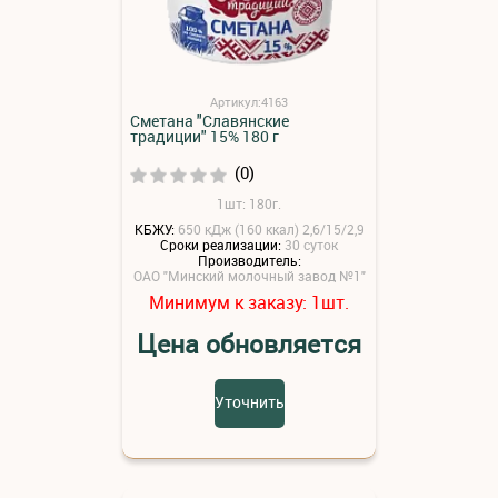
Артикул:4163
Сметана "Славянские
традиции" 15% 180 г
(0)
1шт: 180г.
КБЖУ:
650 кДж (160 ккал) 2,6/15/2,9
Сроки реализации:
30 суток
Производитель:
ОАО "Минский молочный завод №1"
Минимум к заказу:
шт.
1
Цена обновляется
Уточнить