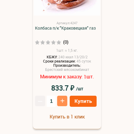
Артикул:4247
Колбаса п/к "Краковецкая" газ
(0)
1шт: ≈ 1,5 кг.
КБЖУ:
240 ккал 13/20/2
Сроки реализации:
45 суток
Производитель:
Брестский мясокомбинат
Минимум к заказу:
шт.
1
₽
833.7
/шт
–
+
Купить
Купить в 1 клик