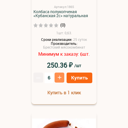
Артикул:1865
Колбаса полукопченая
«Кубанская 2с» натуральная
(0)
1шт: 0,63.
Сроки реализации:
25 суток
Производитель:
Брестский мясокомбинат
Минимум к заказу:
шт.
6
₽
250.36
/шт
–
+
Купить
Купить в 1 клик