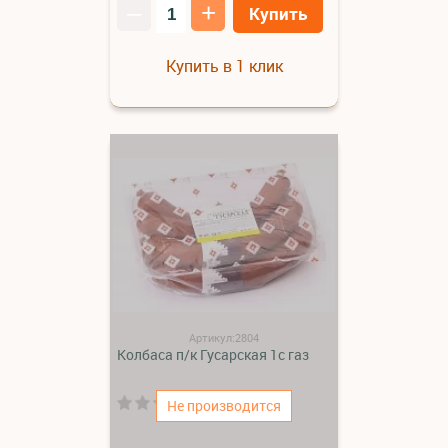
–
+
Купить
Купить в 1 клик
Артикул:2804
Колбаса п/к Гусарская 1с газ
(0)
Не производится