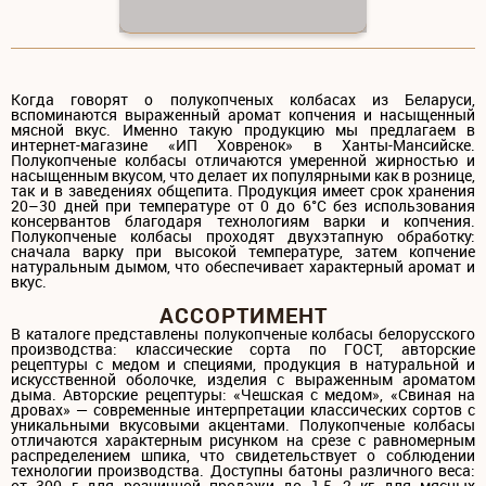
Когда говорят о полукопченых колбасах из Беларуси,
вспоминаются выраженный аромат копчения и насыщенный
мясной вкус. Именно такую продукцию мы предлагаем в
интернет-магазине «ИП Ховренок» в Ханты-Мансийске.
Полукопченые колбасы отличаются умеренной жирностью и
насыщенным вкусом, что делает их популярными как в рознице,
так и в заведениях общепита. Продукция имеет срок хранения
20–30 дней при температуре от 0 до 6°C без использования
консервантов благодаря технологиям варки и копчения.
Полукопченые колбасы проходят двухэтапную обработку:
сначала варку при высокой температуре, затем копчение
натуральным дымом, что обеспечивает характерный аромат и
вкус.
АССОРТИМЕНТ
В каталоге представлены полукопченые колбасы белорусского
производства: классические сорта по ГОСТ, авторские
рецептуры с медом и специями, продукция в натуральной и
искусственной оболочке, изделия с выраженным ароматом
дыма. Авторские рецептуры: «Чешская с медом», «Свиная на
дровах» — современные интерпретации классических сортов с
уникальными вкусовыми акцентами. Полукопченые колбасы
отличаются характерным рисунком на срезе с равномерным
распределением шпика, что свидетельствует о соблюдении
технологии производства. Доступны батоны различного веса:
от 300 г для розничной продажи до 1,5–2 кг для мясных