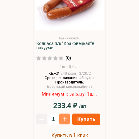
Артикул:4246
Колбаса п/к "Краковецкая"в
вакууме
(0)
1шт: 0,4 кг.
КБЖУ:
240 ккал 13/20/2
Сроки реализации:
45 суток
Производитель:
Брестский мясокомбинат
Минимум к заказу:
шт.
1
₽
233.4
/шт
–
+
Купить
Купить в 1 клик