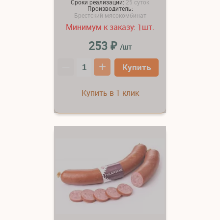
Сроки реализации:
25 суток
Производитель:
Брестский мясокомбинат
Минимум к заказу:
шт.
1
₽
253
/шт
–
+
Купить
Купить в 1 клик