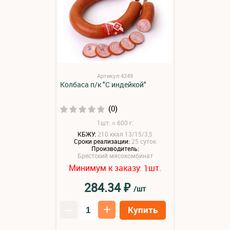
Артикул:4249
Колбаса п/к "С индейкой"
(0)
1шт: ≈ 600 г.
КБЖУ:
210 ккал 13/15/3,5
Сроки реализации:
25 суток
Производитель:
Брестский мясокомбинат
Минимум к заказу:
шт.
1
₽
284.34
/шт
–
+
Купить