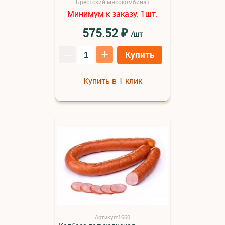
Брестский мясокомбинат
Минимум к заказу:
шт.
1
₽
575.52
/шт
–
+
Купить
Купить в 1 клик
Артикул:1660