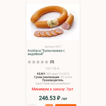
Артикул:3471
Колбаса "Балычковая с
индейкой"
(0)
1шт: 0,6 кг.
КБЖУ:
360 ккал 15/33/3
Сроки реализации:
45 суток
Производитель:
Брестский мясокомбинат
Минимум к заказу:
шт.
7
₽
246.53
/шт