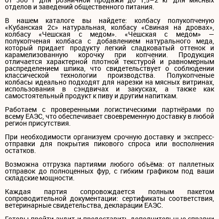
отделов и заведений общественного питания.
В нашем каталоге вы найдете: колбасу полукопченую
«Кубанская 2с» натуральная, колбасу «Свиная на дровах»,
колбасу «Чешская с медом». «Чешская с медом» —
полукопченая колбаса с добавлением натурального меда,
который придает продукту легкий сладковатый оттенок и
карамелизованную корочку при копчении. Продукция
отличается характерной плотной текстурой и равномерным
распределением шпика, что свидетельствует о соблюдении
классической технологии производства. Полукопченые
колбасы идеально подходят для нарезки на мясных витринах,
использования в сэндвичах и закусках, а также как
самостоятельный продукт к пиву и другим напиткам.
Работаем с проверенными логистическими партнёрами по
всему ЕАЭС, что обеспечивает своевременную доставку в любой
регион присутствия.
При необходимости организуем срочную доставку и экспресс-
отправки для покрытия пикового спроса или восполнения
остатков.
Возможна отгрузка партиями любого объёма: от паллетных
отправок до полноценных фур, с гибким графиком под ваши
складские мощности.
Каждая партия сопровождается полным пакетом
сопроводительной документации: сертификаты соответствия,
ветеринарные свидетельства, декларации ЕАЭС.
Готовы пройти аудит и предоставить дополнительные справки