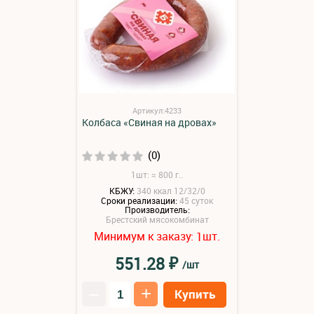
Артикул:4233
Колбаса «Свиная на дровах»
(0)
1шт: ≈ 800 г..
КБЖУ:
340 ккал 12/32/0
Сроки реализации:
45 суток
Производитель:
Брестский мясокомбинат
Минимум к заказу:
шт.
1
₽
551.28
/шт
–
+
Купить