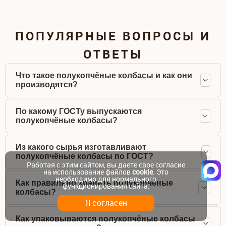
ПОПУЛЯРНЫЕ ВОПРОСЫ И
ОТВЕТЫ
Что такое полукопчёные колбасы и как они
производятся?
По какому ГОСТу выпускаются
полукопчёные колбасы?
Из какого сырья изготавливают
полукопчёные колбасы по ГОСТ?
Работая с этим сайтом, вы даете свое согласие
на использование файлов
cookie
. Это
необходимо для нормального
Как правильно хранить полукопчёные
функционирования сайта.
колбасы?
Я согласен
Как упаковываются полукопчёные колбасы