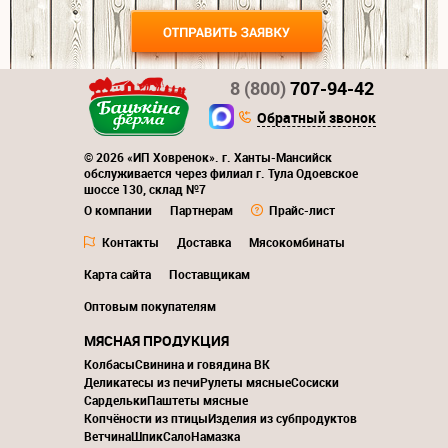
8 (800)
707-94-42
Обратный звонок
© 2026 «ИП Ховренок». г. Ханты-Мансийск
обслуживается через филиал г. Тула Одоевское
шоссе 130, склад №7
О компании
Партнерам
Прайс-лист
Контакты
Доставка
Мясокомбинаты
Карта сайта
Поставщикам
Оптовым покупателям
МЯСНАЯ ПРОДУКЦИЯ
Колбасы
Свинина и говядина ВК
Деликатесы из печи
Рулеты мясные
Сосиски
Сардельки
Паштеты мясные
Копчёности из птицы
Изделия из субпродуктов
Ветчина
Шпик
Сало
Намазка