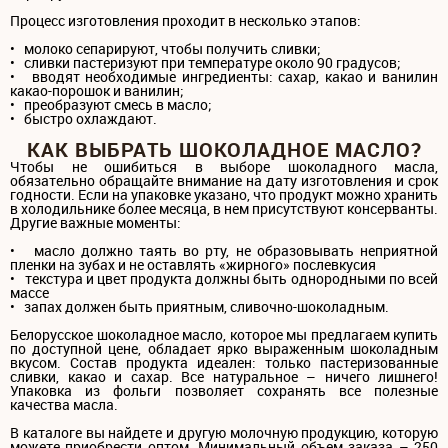
Процесс изготовления проходит в несколько этапов:
• молоко сепарируют, чтобы получить сливки;
• сливки пастеризуют при температуре около 90 градусов;
• вводят необходимые ингредиенты: сахар, какао и ванилин
какао-порошок и ванилин;
• преобразуют смесь в масло;
• быстро охлаждают.
КАК ВЫБРАТЬ ШОКОЛАДНОЕ МАСЛО?
Чтобы не ошибиться в выборе шоколадного масла,
обязательно обращайте внимание на дату изготовления и срок
годности. Если на упаковке указано, что продукт можно хранить
в холодильнике более месяца, в нем присутствуют консерванты.
Другие важные моменты:
• масло должно таять во рту, не образовывать неприятной
пленки на зубах и не оставлять «жирного» послевкусия
• текстура и цвет продукта должны быть однородными по всей
массе
• запах должен быть приятным, сливочно-шоколадным.
Белорусское шоколадное масло, которое мы предлагаем купить
по доступной цене, обладает ярко выраженным шоколадным
вкусом. Состав продукта идеален: только пастеризованные
сливки, какао и сахар. Все натуральное – ничего лишнего!
Упаковка из фольги позволяет сохранять все полезные
качества масла.
В каталоге вы найдете и другую молочную продукцию, которую
можете приобрести оптом. Минимальный объем заказа – 250