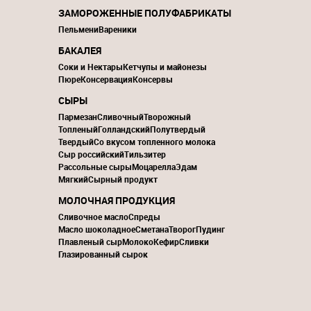
ЗАМОРОЖЕННЫЕ ПОЛУФАБРИКАТЫ
Пельмени
Вареники
БАКАЛЕЯ
Соки и Нектары
Кетчупы и майонезы
Пюре
Консервация
Консервы
СЫРЫ
Пармезан
Сливочный
Творожный
Топленый
Голландский
Полутвердый
Твердый
Со вкусом топленного молока
Сыр российский
Тильзитер
Рассольные сыры
Моцарелла
Эдам
Мягкий
Сырный продукт
МОЛОЧНАЯ ПРОДУКЦИЯ
Сливочное масло
Спреды
Масло шоколадное
Сметана
Творог
Пудинг
Плавленый сыр
Молоко
Кефир
Сливки
Глазированный сырок