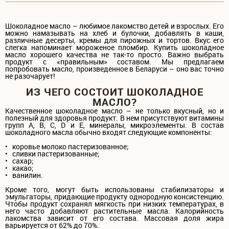
Шоколадное масло – любимое лакомство детей и взрослых. Его
можно намазывать на хлеб и булочки, добавлять в каши,
различные десерты, кремы для пирожных и тортов. Вкус его
слегка напоминает мороженое пломбир. Купить шоколадное
масло хорошего качества не так-то просто. Важно выбрать
продукт с «правильным» составом. Мы предлагаем
попробовать масло, произведенное в Беларуси – оно вас точно
не разочарует!
ИЗ ЧЕГО СОСТОИТ ШОКОЛАДНОЕ
МАСЛО?
Качественное шоколадное масло – не только вкусный, но и
полезный для здоровья продукт. В нем присутствуют витамины
групп А, В, С, D и Е, минералы, микроэлементы. В состав
шоколадного масла обычно входят следующие компоненты:
• коровье молоко пастеризованное;
• сливки пастеризованные;
• сахар;
• какао;
• ванилин.
Кроме того, могут быть использованы стабилизаторы и
эмульгаторы, придающие продукту однородную консистенцию.
Чтобы продукт сохранял мягкость при низких температурах, в
него часто добавляют растительные масла. Калорийность
лакомства зависит от его состава. Массовая доля жира
варьируется от 62% до 70%.