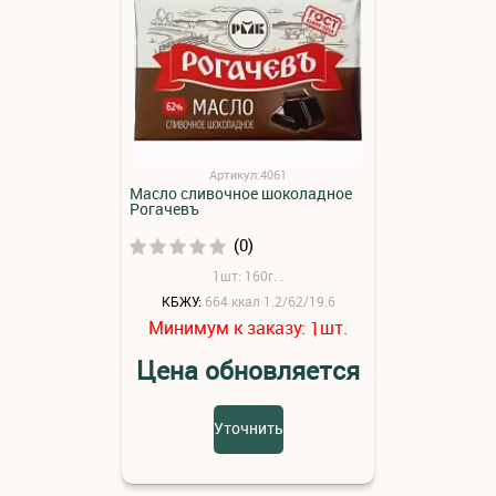
Артикул:4061
Масло сливочное шоколадное
Рогачевъ
(0)
1шт: 160г. .
КБЖУ:
664 ккал 1.2/62/19.6
Минимум к заказу:
шт.
1
Цена обновляется
Уточнить