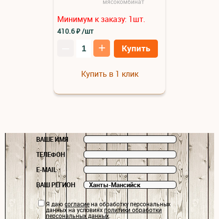
мясокомбинат
Минимум к заказу:
1
шт.
410.6
₽
/шт
–
+
Купить
Купить в 1 клик
ВАШЕ ИМЯ
ТЕЛЕФОН
E-MAIL
ВАШ РЕГИОН
Я даю
согласие
на обработку персональных
данных на условиях
политики обработки
персональных данных
.