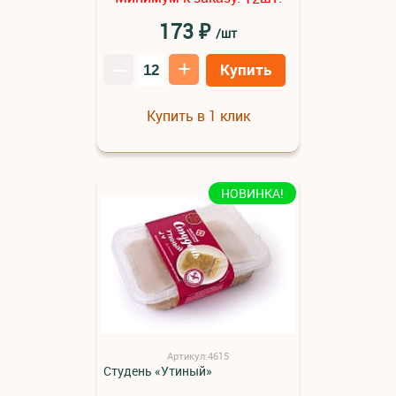
₽
173
/шт
–
+
Купить
Купить в 1 клик
НОВИНКА!
Артикул:4615
Студень «Утиный»