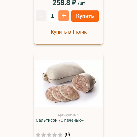
₽
258.8
/шт
–
+
Купить
Купить в 1 клик
Артикул:3499
Сальтисон «С печенью»
(0)