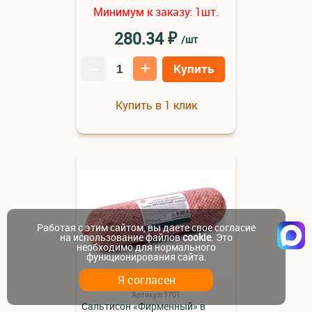
Минимум к заказу:
шт.
1
₽
280.34
/шт
–
+
Купить
Купить в 1 клик
Работая с этим сайтом, вы даете свое согласие
на использование файлов
cookie
. Это
необходимо для нормального
функционирования сайта.
Я согласен
Артикул:1701
Сальтисон «Фирменный» в