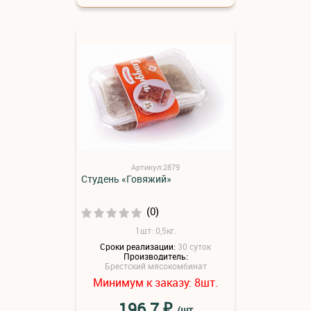
Артикул:2879
Студень «Говяжий»
(0)
1шт: 0,5кг.
Сроки реализации:
30 суток
Производитель:
Брестский мясокомбинат
Минимум к заказу:
шт.
8
₽
196.7
/шт