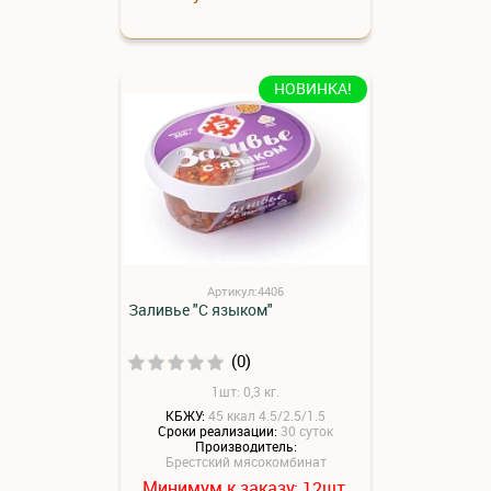
НОВИНКА!
Артикул:4406
Заливье "С языком"
(0)
1шт: 0,3 кг.
КБЖУ:
45 ккал 4.5/2.5/1.5
Сроки реализации:
30 суток
Производитель:
Брестский мясокомбинат
Минимум к заказу:
шт.
12