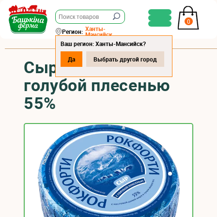
0
Ханты-
Регион:
Мансийск
Ваш регион: Ханты-Мансийск?
Да
Выбрать другой город
Сыр "Рокфорти" с
голубой плесенью
55%