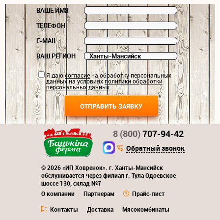
ВАШЕ ИМЯ
ТЕЛЕФОН
E-MAIL
ВАШ РЕГИОН
Я даю
согласие
на обработку персональных
данных на условиях
политики обработки
персональных данных
.
8 (800)
707-94-42
Обратный звонок
© 2026 «ИП Ховренок». г. Ханты-Мансийск
обслуживается через филиал г. Тула Одоевское
шоссе 130, склад №7
О компании
Партнерам
Прайс-лист
Контакты
Доставка
Мясокомбинаты