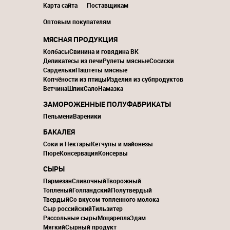
Карта сайта
Поставщикам
Оптовым покупателям
МЯСНАЯ ПРОДУКЦИЯ
Колбасы
Свинина и говядина ВК
Деликатесы из печи
Рулеты мясные
Сосиски
Сардельки
Паштеты мясные
Копчёности из птицы
Изделия из субпродуктов
Ветчина
Шпик
Сало
Намазка
ЗАМОРОЖЕННЫЕ ПОЛУФАБРИКАТЫ
Пельмени
Вареники
БАКАЛЕЯ
Соки и Нектары
Кетчупы и майонезы
Пюре
Консервация
Консервы
СЫРЫ
Пармезан
Сливочный
Творожный
Топленый
Голландский
Полутвердый
Твердый
Со вкусом топленного молока
Сыр российский
Тильзитер
Рассольные сыры
Моцарелла
Эдам
Мягкий
Сырный продукт