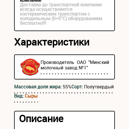
компании
Доставка до транспортной компании
всегда осуществляется
изотермическим транспортом с
холодильным (0+5°С) оборудованием
бесплатно!!!
Характеристики
Производитель ОАО "Минский
молочный завод №1"
Массовая доля жира:
55%
Сорт:
Полутвердый
Вид:
Сыры
Описание