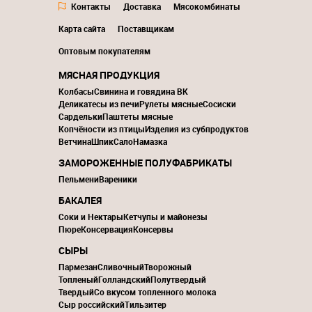
Контакты
Доставка
Мясокомбинаты
Карта сайта
Поставщикам
Оптовым покупателям
МЯСНАЯ ПРОДУКЦИЯ
Колбасы
Свинина и говядина ВК
Деликатесы из печи
Рулеты мясные
Сосиски
Сардельки
Паштеты мясные
Копчёности из птицы
Изделия из субпродуктов
Ветчина
Шпик
Сало
Намазка
ЗАМОРОЖЕННЫЕ ПОЛУФАБРИКАТЫ
Пельмени
Вареники
БАКАЛЕЯ
Соки и Нектары
Кетчупы и майонезы
Пюре
Консервация
Консервы
СЫРЫ
Пармезан
Сливочный
Творожный
Топленый
Голландский
Полутвердый
Твердый
Со вкусом топленного молока
Сыр российский
Тильзитер