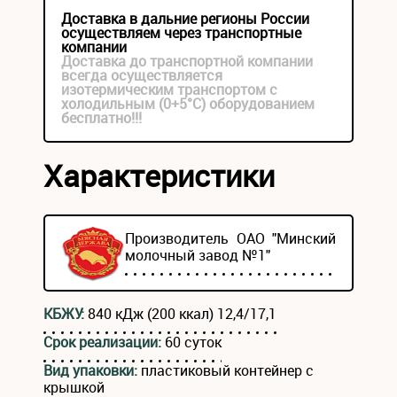
Доставка в дальние регионы России
осуществляем через транспортные
компании
Доставка до транспортной компании
всегда осуществляется
изотермическим транспортом с
холодильным (0+5°С) оборудованием
бесплатно!!!
Характеристики
Производитель ОАО "Минский
молочный завод №1"
КБЖУ:
840 кДж (200 ккал) 12,4/17,1
Срок реализации:
60 суток
Вид упаковки:
пластиковый контейнер с
крышкой