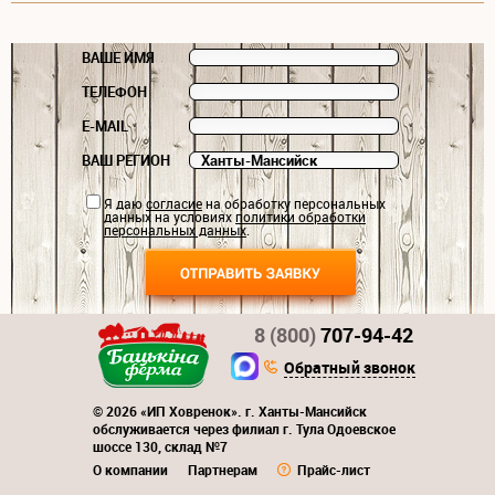
ВАШЕ ИМЯ
ТЕЛЕФОН
E-MAIL
ВАШ РЕГИОН
Я даю
согласие
на обработку персональных
данных на условиях
политики обработки
персональных данных
.
8 (800)
707-94-42
Обратный звонок
© 2026 «ИП Ховренок». г. Ханты-Мансийск
обслуживается через филиал г. Тула Одоевское
шоссе 130, склад №7
О компании
Партнерам
Прайс-лист