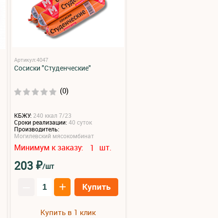
Артикул:4047
Сосиски "Студенческие"
(0)
КБЖУ:
240 ккал 7/23
Сроки реализации:
40 суток
Производитель:
Могилевский мясокомбинат
Минимум к заказу:
шт.
1
₽
203
/шт
–
+
Купить
Купить в 1 клик