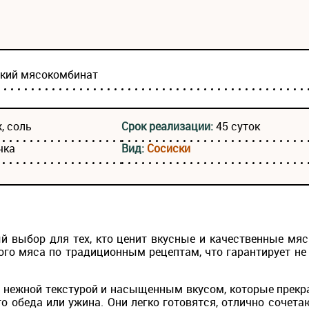
ский мясокомбинат
, соль
Срок реализации:
45 суток
чка
Вид:
Сосиски
й выбор для тех, кто ценит вкусные и качественные мя
ого мяса по традиционным рецептам, что гарантирует не 
 нежной текстурой и насыщенным вкусом, которые прекра
го обеда или ужина. Они легко готовятся, отлично соче