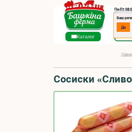
Пн-Пт 08:0
Регион:
Ваш рег
Да
О ко
Каталог
Главна
Сосиски «Слив