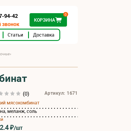
0
07-94-42
КОРЗИНА
 звонок
Статьи
Доставка
вочные»
бинат
(0)
Артикул: 1671
кий мясокомбинат
на, меланж, соль
ки
2.4
₽
/шт