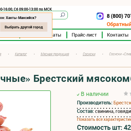
0-16:00, Сб 09:00-13:00 по МСК
8 (800) 7
Ханты-Мансийск
ион: Ханты-Мансийск?
Обратный
Выбрать другой город
мпании
Мясокомбинаты
Прайс-лист
Контакты
я
•
Каталог
•
Мясная продукция
•
Сосиски
•
Сосиски «Сли
очные» Брестский мясоком
В наличии
Производитель:
Брестс
Состав:
свинина, говяди
Показать все характеристи
Стоимость шт:
42