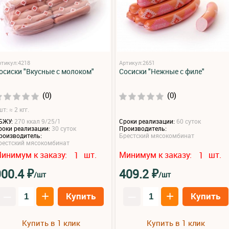
ртикул:4218
Артикул:2651
осиски "Вкусные с молоком"
Сосиски "Нежные с филе"
(0)
(0)
т: ≈ 2 кгг.
БЖУ:
270 ккал 9/25/1
Сроки реализации:
60 суток
роки реализации:
30 суток
Производитель:
роизводитель:
Брестский мясокомбинат
рестский мясокомбинат
инимум к заказу:
шт.
Минимум к заказу:
шт.
1
1
₽
₽
900.4
409.2
/шт
/шт
–
+
–
+
Купить
Купить
Купить в 1 клик
Купить в 1 клик