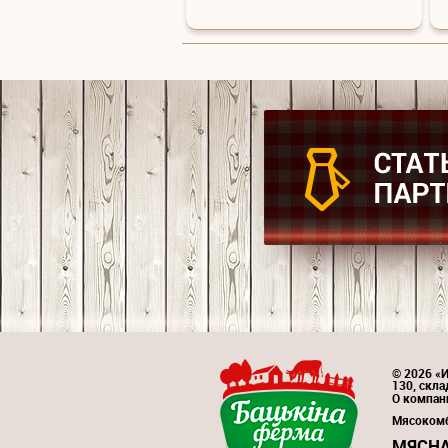
© 2026 «
130, скл
О компан
Мясоком
МЯСНА