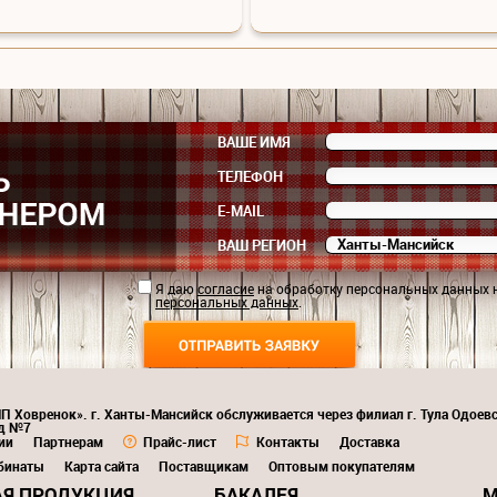
ВАШЕ ИМЯ
ТЕЛЕФОН
E-MAIL
ВАШ РЕГИОН
Я даю
согласие
на обработку персональных данных 
персональных данных
.
ИП Ховренок». г. Ханты-Мансийск обслуживается через филиал г. Тула Одоев
ад №7
ии
Партнерам
Прайс-лист
Контакты
Доставка
бинаты
Карта сайта
Поставщикам
Оптовым покупателям
Я ПРОДУКЦИЯ
БАКАЛЕЯ
М