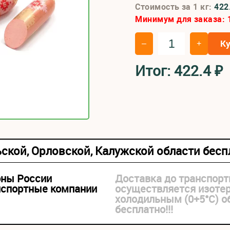
Стоимость за 1 кг:
422
Минимум для заказа:
К
–
+
Итог:
422.4
₽
ьской, Орловской, Калужской области бес
оны России
Доставка до транспорт
нспортные компании
осуществляется изоте
холодильным (0+5°С) 
бесплатно!!!