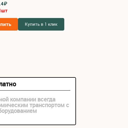
.4₽
1
шт
упить
Купить в 1 клик
платно
ной компании всегда
рмическим транспортом с
оборудованием