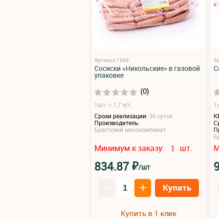
Артикул:1669
А
Сосиски «Никольские» в газовой
С
упаковке
(0)
1шт: ≈ 1,7 кгг.
1ш
Сроки реализации:
30 суток
К
Производитель:
С
Брестский мясокомбинат
П
Б
Минимум к заказу:
шт.
М
1
₽
834.87
/шт
–
+
Купить
Купить в 1 клик