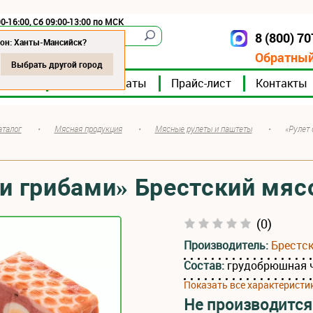
0-16:00, Сб 09:00-13:00 по МСК
8 (800) 7
Ханты-Мансийск
ион: Ханты-Мансийск?
Обратный
Выбрать другой город
мпании
Мясокомбинаты
Прайс-лист
Контакты
аталог
•
Мясная продукция
•
Мясные рулеты и паштеты
•
«Рулет 
 и грибами» Брестский мя
(0)
Производитель:
Брестс
Состав:
грудобрюшная ч
Показать все характеристи
Не производится