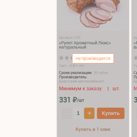
Артикул:1735
А
«Рулет Ароматный Люкс»
«
натуральный
в
(0)
Не производится
1шт: ~0,8-1 кгг.
1ш
Сроки реализации:
30 суток
С
Производитель:
П
Брестский мясокомбинат
Б
Минимум к заказу:
шт.
М
1
₽
331
/шт
–
+
Купить
Купить в 1 клик