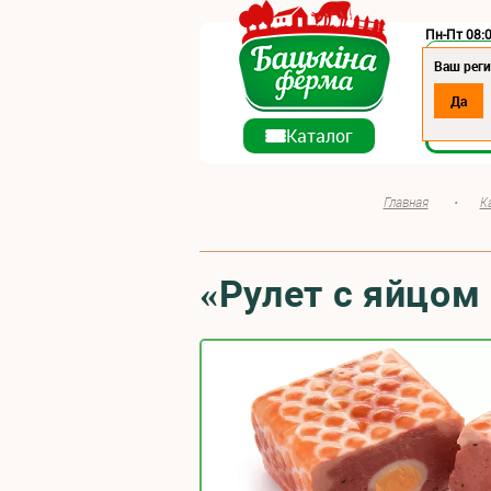
Пн-Пт 08:0
Регион:
Ваш рег
Да
О ко
Каталог
Главная
•
К
«Рулет с яйцом