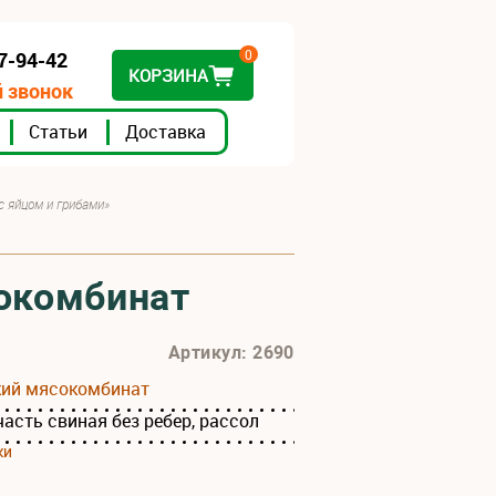
0
07-94-42
КОРЗИНА
 звонок
Статьи
Доставка
с яйцом и грибами»
сокомбинат
Артикул: 2690
кий мясокомбинат
асть свиная без ребер, рассол
ки