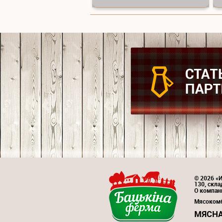
© 2026 «
130, скл
О компан
Мясоком
МЯСНА