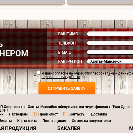
ВАШЕ ИМЯ
ТЕЛЕФОН
E-MAIL
ВАШ РЕГИОН
Я даю
согласие
на обработку персональных данных 
персональных данных
.
ИП Ховренок». г. Ханты-Мансийск обслуживается через филиал г. Тула Одоев
ад №7
ии
Партнерам
Прайс-лист
Контакты
Доставка
бинаты
Карта сайта
Поставщикам
Оптовым покупателям
Я ПРОДУКЦИЯ
БАКАЛЕЯ
М