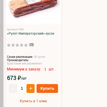
Артикул:1909
«Рулет Императорский» кусок
(0)
Сроки реализации:
30 суток
Производитель:
Брестский мясокомбинат
Минимум к заказу:
шт.
1
₽
673
/шт
–
+
Купить
Купить в 1 клик