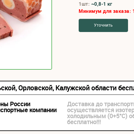
1шт:
~0,8-1 кг
Минимум для заказа:
Уточнить
ьской, Орловской, Калужской области бес
оны России
Доставка до транспорт
нспортные компании
осуществляется изоте
холодильным (0+5°С) 
бесплатно!!!