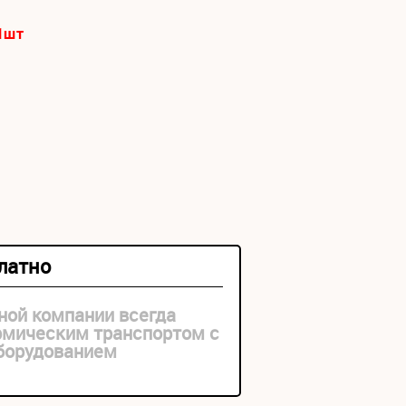
1
шт
платно
ной компании всегда
рмическим транспортом с
оборудованием