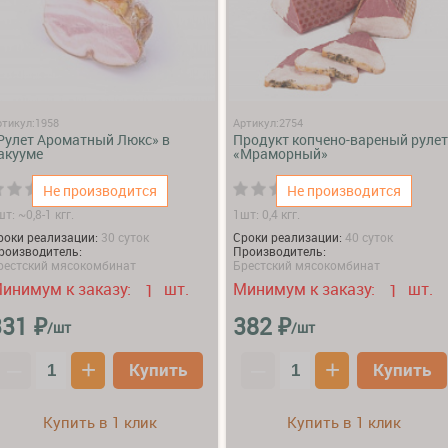
ртикул:1958
Артикул:2754
Рулет Ароматный Люкс» в
Продукт копчено-вареный рулет
акууме
«Мраморный»
(0)
(0)
Не производится
Не производится
т: ~0,8-1 кгг.
1шт: 0,4 кгг.
роки реализации:
30 суток
Сроки реализации:
40 суток
роизводитель:
Производитель:
рестский мясокомбинат
Брестский мясокомбинат
инимум к заказу:
шт.
Минимум к заказу:
шт.
1
1
₽
₽
331
382
/шт
/шт
–
+
–
+
Купить
Купить
Купить в 1 клик
Купить в 1 клик