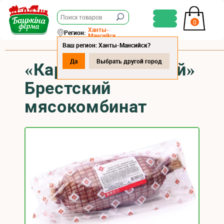
0
Ханты-
Регион:
Мансийск
Ваш регион: Ханты-Мансийск?
Да
Выбрать другой город
«Кармашек мясной»
Брестский
мясокомбинат