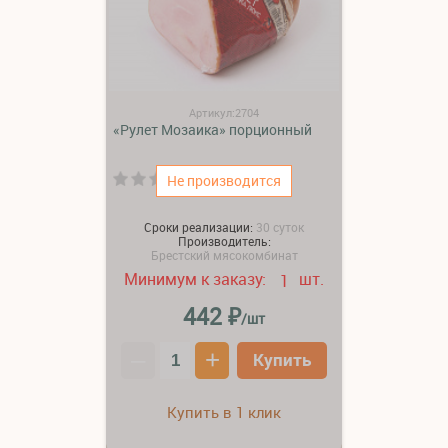
Артикул:2704
«Рулет Мозаика» порционный
(0)
Не производится
Сроки реализации:
30 суток
Производитель:
Брестский мясокомбинат
Минимум к заказу:
шт.
1
₽
442
/шт
–
+
Купить
Купить в 1 клик