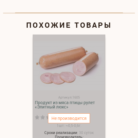
ПОХОЖИЕ ТОВАРЫ
Артикул:1605
Продукт из мяса птицы рулет
«Элитный люкс»
(0)
Не производится
1шт: ~0,5-0,6г.
Сроки реализации:
30 суток
Производитель: