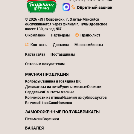
Обратный звонок
© 2026 «ИП Ховренок». г. Ханты-Мансийск
обслуживается через филиал г. Тула Одоевское
шоссе 130, склад №7
О компании
Партнерам
Прайс-лист
Контакты
Доставка
Мясокомбинаты
Карта сайта
Поставщикам
Оптовым покупателям
МЯСНАЯ ПРОДУКЦИЯ
Колбасы
Свинина и говядина ВК
Деликатесы из печи
Рулеты мясные
Сосиски
Сардельки
Паштеты мясные
Копчёности из птицы
Изделия из субпродуктов
Ветчина
Шпик
Сало
Намазка
ЗАМОРОЖЕННЫЕ ПОЛУФАБРИКАТЫ
Пельмени
Вареники
БАКАЛЕЯ