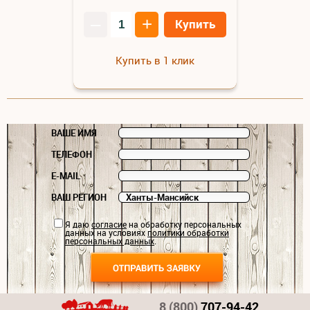
–
+
Купить
Купить в 1 клик
ВАШЕ ИМЯ
ТЕЛЕФОН
E-MAIL
ВАШ РЕГИОН
Я даю
согласие
на обработку персональных
данных на условиях
политики обработки
персональных данных
.
8 (800)
707-94-42