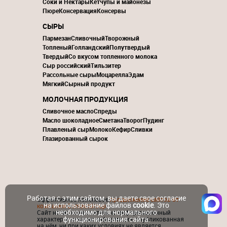
Соки и Нектары
Кетчупы и майонезы
Пюре
Консервация
Консервы
СЫРЫ
Пармезан
Сливочный
Творожный
Топленый
Голландский
Полутвердый
Твердый
Со вкусом топленного молока
Сыр российский
Тильзитер
Рассольные сыры
Моцарелла
Эдам
Мягкий
Сырный продукт
МОЛОЧНАЯ ПРОДУКЦИЯ
Сливочное масло
Спреды
Масло шоколадное
Сметана
Творог
Пудинг
Плавленый сыр
Молоко
Кефир
Сливки
Глазированный сырок
Работая с этим сайтом, вы даете свое согласие
Эффективное поисковое
продвижение сайтов от
на использование файлов
cookie
. Это
компании ContactGroup
необходимо для нормального
Сайт носит исключительно информационный
функционирования сайта.
характер и никакая информация, опубликованная
на нём, ни при каких условиях не является