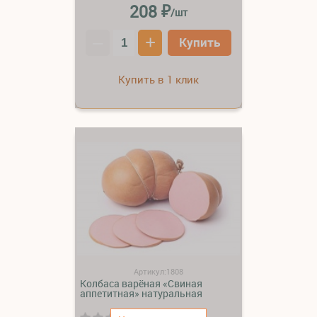
₽
208
/шт
–
+
Купить
Купить в 1 клик
Артикул:1808
Колбаса варёная «Свиная
аппетитная» натуральная
(0)