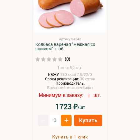
Артикул:4242
Колбаса вареная "Нежная со
шпиком" т. об.
(0)
1шт: ≈ 5,0 кг.г.
КБЖУ:
230 ккал 7.5/22/0
Сроки реализации:
30 суток
Производитель:
Брестский мясокомбинат
Минимум к заказу:
шт.
1
₽
1723
/шт
–
+
Купить
Купить в 1 клик