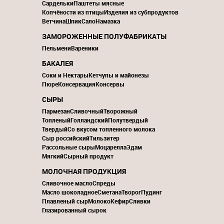
Сардельки
Паштеты мясные
Копчёности из птицы
Изделия из субпродуктов
Ветчина
Шпик
Сало
Намазка
ЗАМОРОЖЕННЫЕ ПОЛУФАБРИКАТЫ
Пельмени
Вареники
БАКАЛЕЯ
Соки и Нектары
Кетчупы и майонезы
Пюре
Консервация
Консервы
СЫРЫ
Пармезан
Сливочный
Творожный
Топленый
Голландский
Полутвердый
Твердый
Со вкусом топленного молока
Сыр российский
Тильзитер
Рассольные сыры
Моцарелла
Эдам
Мягкий
Сырный продукт
МОЛОЧНАЯ ПРОДУКЦИЯ
Сливочное масло
Спреды
Масло шоколадное
Сметана
Творог
Пудинг
Плавленый сыр
Молоко
Кефир
Сливки
Глазированный сырок