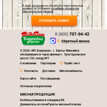
Я даю
согласие
на обработку персональных
данных на условиях
политики обработки
персональных данных
.
8 (800)
707-94-42
Обратный звонок
© 2026 «ИП Ховренок». г. Ханты-Мансийск
обслуживается через филиал г. Тула Одоевское
шоссе 130, склад №7
О компании
Партнерам
Прайс-лист
Контакты
Доставка
Мясокомбинаты
Карта сайта
Поставщикам
Оптовым покупателям
МЯСНАЯ ПРОДУКЦИЯ
Колбасы
Свинина и говядина ВК
Деликатесы из печи
Рулеты мясные
Сосиски