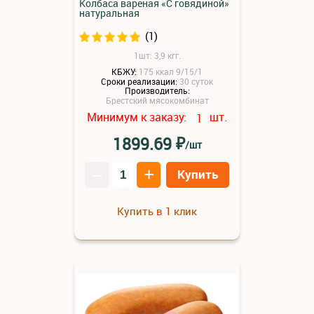
Колбаса вареная «С говядиной»
натуральная
(1)
1шт: 3,9 кгг.
КБЖУ:
175 ккал 9/15/1
Сроки реализации:
30 суток
Производитель:
Брестский мясокомбинат
Минимум к заказу:
шт.
1
₽
1899.69
/шт
–
+
Купить
Купить в 1 клик