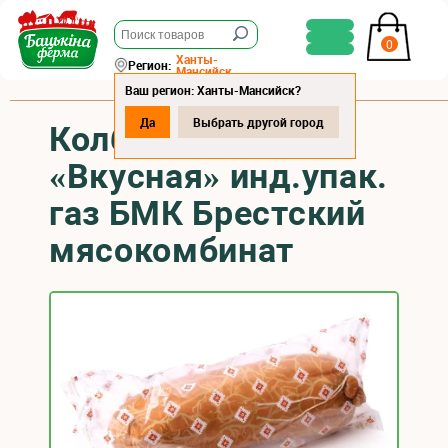
0
Ханты-
Регион:
Мансийск
Ваш регион: Ханты-Мансийск?
Да
Выбрать другой город
Колбаса варёная
«Вкусная» инд.упак.
газ БМК Брестский
мясокомбинат