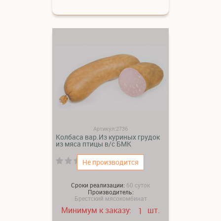
Артикул:2736
Колбаса вар.Из куриных грудок
из мяса птицы в/с БМК
(0)
Не производится
Сроки реализации:
60 суток
Производитель:
Брестский мясокомбинат
Минимум к заказу:
шт.
1