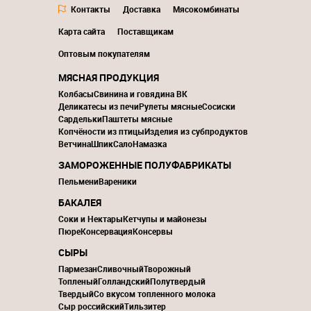
Контакты
Доставка
Мясокомбинаты
Карта сайта
Поставщикам
Оптовым покупателям
МЯСНАЯ ПРОДУКЦИЯ
Колбасы
Свинина и говядина ВК
Деликатесы из печи
Рулеты мясные
Сосиски
Сардельки
Паштеты мясные
Копчёности из птицы
Изделия из субпродуктов
Ветчина
Шпик
Сало
Намазка
ЗАМОРОЖЕННЫЕ ПОЛУФАБРИКАТЫ
Пельмени
Вареники
БАКАЛЕЯ
Соки и Нектары
Кетчупы и майонезы
Пюре
Консервация
Консервы
СЫРЫ
Пармезан
Сливочный
Творожный
Топленый
Голландский
Полутвердый
Твердый
Со вкусом топленного молока
Сыр российский
Тильзитер