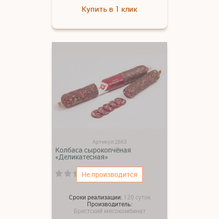
Купить в 1 клик
Артикул:2663
Колбаса сырокопчёная
«Деликатесная»
(0)
Не производится
Сроки реализации:
120 суток
Производитель:
Брестский мясокомбинат