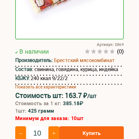
Артикул: 2869
В наличии
(0)
Производитель:
Брестский мясокомбинат
Состав:
свинина, говядина, курица, индейка
КБЖУ:
240 ккал 9/22/2
Показать все характеристики
Стоимость шт:
163.7
₽
/шт
Стоимость за 1 кг:
385.18₽
1шт:
425 грамм
Минимум для заказа:
10
шт
Купить
–
+