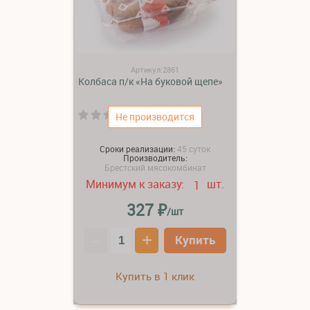
Артикул:2861
Колбаса п/к «На буковой щепе»
(0)
Не производится
Сроки реализации:
45 суток
Производитель:
Брестский мясокомбинат
Минимум к заказу:
шт.
1
₽
327
/шт
–
+
Купить
Купить в 1 клик