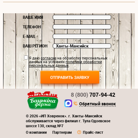
ВАШЕ ИМЯ
ТЕЛЕФОН
E-MAIL
ВАШ РЕГИОН
Я даю
согласие
на обработку персональных
данных на условиях
политики обработки
персональных данных
.
8 (800)
707-94-42
Обратный звонок
© 2026 «ИП Ховренок». г. Ханты-Мансийск
обслуживается через филиал г. Тула Одоевское
шоссе 130, склад №7
О компании
Партнерам
Прайс-лист