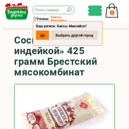
0
Ханты-
Регион:
Мансийск
Ваш регион: Ханты-Мансийск?
Да
Выбрать другой город
Сосиски «С
индейкой» 425
грамм Брестский
мясокомбинат