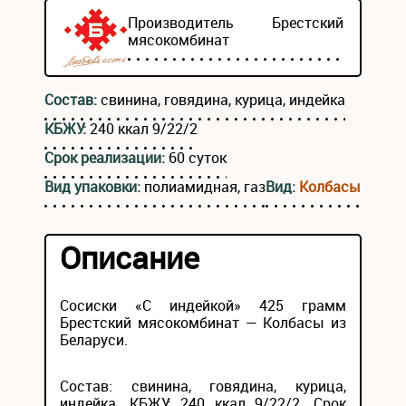
Производитель
Брестский
мясокомбинат
Состав:
свинина, говядина, курица, индейка
КБЖУ:
240 ккал 9/22/2
Срок реализации:
60 суток
Вид упаковки:
полиамидная, газ
Вид:
Колбасы
Описание
Сосиски «С индейкой» 425 грамм
Брестский мясокомбинат — Колбасы из
Беларуси.
Состав: свинина, говядина, курица,
индейка. КБЖУ: 240 ккал 9/22/2. Срок