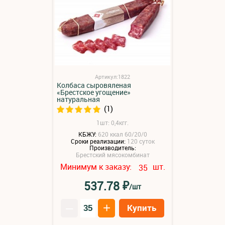
Артикул:1822
Колбаса сыровяленая
«Брестское угощение»
натуральная
(1)
1шт: 0,4кгг.
КБЖУ:
620 ккал 60/20/0
Сроки реализации:
120 суток
Производитель:
Брестский мясокомбинат
Минимум к заказу:
шт.
35
₽
537.78
/шт
–
+
Купить